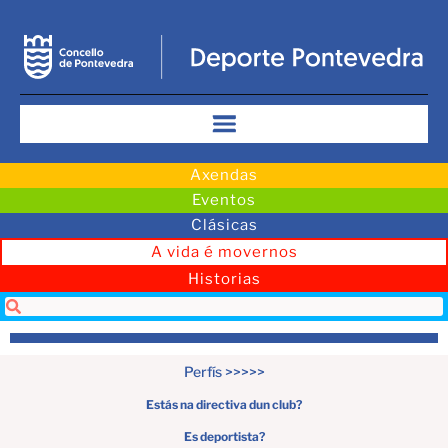
Axendas
Eventos
Clásicas
A vida é movernos
Historias
Perfís >>>>>
Estás na directiva dun club?
Es deportista?