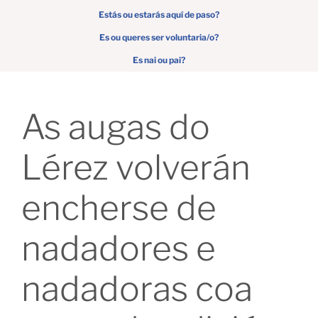
Estás ou estarás aquí de paso?
Es ou queres ser voluntaria/o?
Es nai ou pai?
As augas do
Lérez volverán
encherse de
nadadores e
nadadoras coa