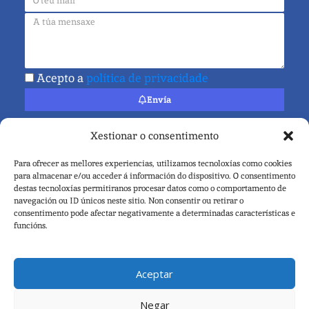
Acepto a
política de privacidade
Envía
Xestionar o consentimento
Para ofrecer as mellores experiencias, utilizamos tecnoloxías como cookies
para almacenar e/ou acceder á información do dispositivo. O consentimento
© Copyright 2026
destas tecnoloxías permitiranos procesar datos como o comportamento de
Concello de Pontevedra – Servizo Municipal de Deportes
navegación ou ID únicos neste sitio. Non consentir ou retirar o
admindeportes@pontevedra.eu
consentimento pode afectar negativamente a determinadas características e
funcións.
Aceptar
Negar