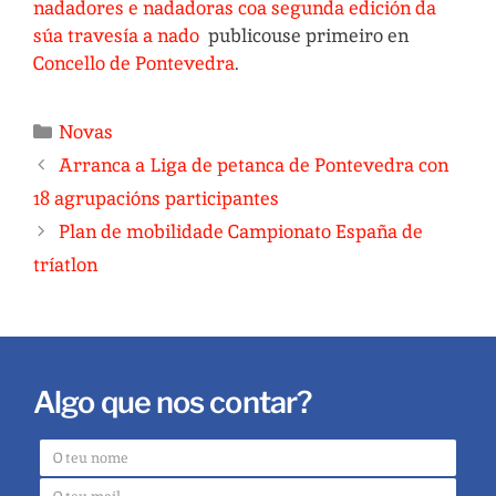
nadadores e nadadoras coa segunda edición da
súa travesía a nado
publicouse primeiro en
Concello de Pontevedra
.
Novas
Arranca a Liga de petanca de Pontevedra con
18 agrupacións participantes
Plan de mobilidade Campionato España de
tríatlon
Algo que nos contar?